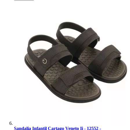
Sandalia Infantil Cartago Veneto Ii - 12552 -