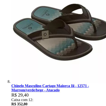
Chinelo Masculino Cartago Maiorca Iii - 12571 -
Marrom/verde/bege - Atacado
R$ 29,40
Caixa com 12:
R$ 352,80