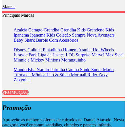
Marcas
Principais Marcas
Azaleia
Cartago
Grendha
Grendha Kids
Grendene Kids
Ipanema
Ipanema Kids
Coleção Sempre Nova
Avengers
Baby Shark
Barbie
Com Acessórios
Disney
Galinha Pintadinha
Homem Aranha
Hot Wheels
Jurassic Park
Liga da Justiça
LOL Surprise
Marvel
Max Steel
Minnie e Mickey
Minions
Moranguinho
Mundo BIta
Naruto
Patrulha Canina
Sonic
Super Mario
Turma da Mônica
Lilo & Stitch
Mormaii
Rider
Zaxy
Zaxynina
PROMOÇÃO
Promoção
Aproveite as melhores ofertas de calçados na Daniel Atacado. Nesta
categoria você encontra sandálias, chinelos e papetes infantis,