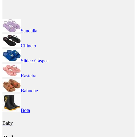
Sandalia
Chinelo
Slide / Gáspea
Rasteira
Babuche
Bota
Baby