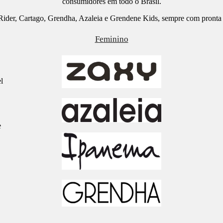
consumidores em todo o Brasil.
ider, Cartago, Grendha, Azaleia e Grendene Kids, sempre com pronta e
Feminino
l
e