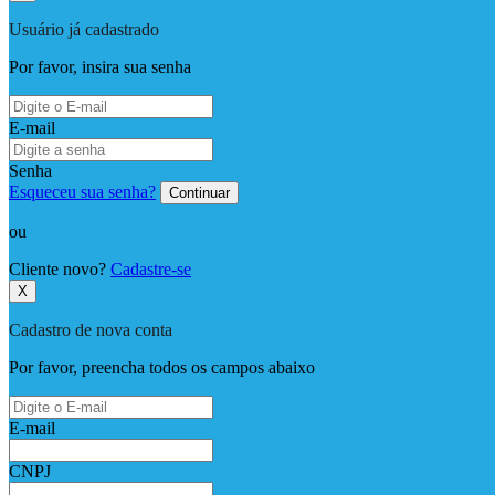
Usuário já cadastrado
Por favor, insira sua senha
E-mail
Senha
Esqueceu sua senha?
Continuar
ou
Cliente novo?
Cadastre-se
X
Cadastro de nova conta
Por favor, preencha todos os campos abaixo
E-mail
CNPJ