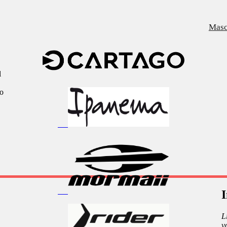
Masc
l
do
I
L
v