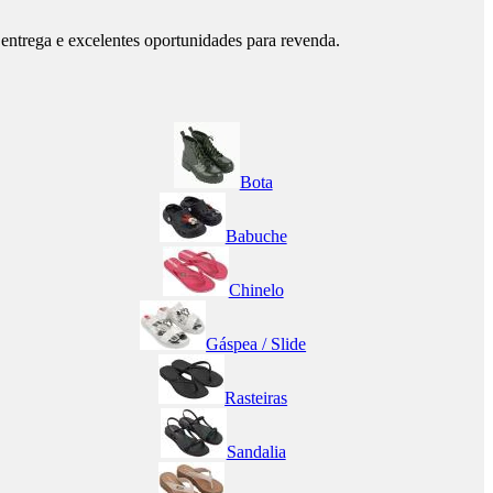
ntrega e excelentes oportunidades para revenda.
Bota
Babuche
Chinelo
Gáspea / Slide
Rasteiras
Sandalia