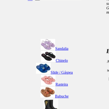
s
G
m
Sandalia
Chinelo
A
s
Slide / Gáspea
Rasteira
Babuche