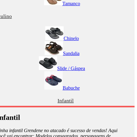
Tamanco
ulino
Chinelo
Sandalia
Slide / Gáspea
Babuche
Infantil
nfantil
inha infantil Grendene no atacado é sucesso de vendas! Aqui
ocê vai encontrar: Modelos consagrados, personagens de