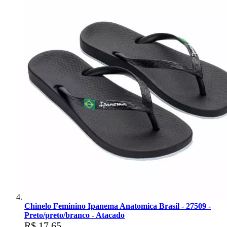
Chinelo Feminino Ipanema Anatomica Brasil - 27509 -
Preto/preto/branco - Atacado
R$ 17,65