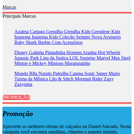
Marcas
Principais Marcas
Azaleia
Cartago
Grendha
Grendha Kids
Grendene Kids
Ipanema
Ipanema Kids
Coleção Sempre Nova
Avengers
Baby Shark
Barbie
Com Acessórios
Disney
Galinha Pintadinha
Homem Aranha
Hot Wheels
Jurassic Park
Liga da Justiça
LOL Surprise
Marvel
Max Steel
Minnie e Mickey
Minions
Moranguinho
Mundo BIta
Naruto
Patrulha Canina
Sonic
Super Mario
Turma da Mônica
Lilo & Stitch
Mormaii
Rider
Zaxy
Zaxynina
PROMOÇÃO
Promoção
Aproveite as melhores ofertas de calçados na Daniel Atacado. Nesta
categoria você encontra sandálias, chinelos e papetes infantis,