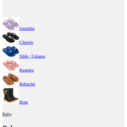
Sandalia
Chinelo
Slide / Gáspea
Rasteira
Babuche
Bota
Baby