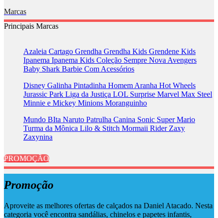
Marcas
Principais Marcas
Azaleia
Cartago
Grendha
Grendha Kids
Grendene Kids
Ipanema
Ipanema Kids
Coleção Sempre Nova
Avengers
Baby Shark
Barbie
Com Acessórios
Disney
Galinha Pintadinha
Homem Aranha
Hot Wheels
Jurassic Park
Liga da Justiça
LOL Surprise
Marvel
Max Steel
Minnie e Mickey
Minions
Moranguinho
Mundo BIta
Naruto
Patrulha Canina
Sonic
Super Mario
Turma da Mônica
Lilo & Stitch
Mormaii
Rider
Zaxy
Zaxynina
PROMOÇÃO
Promoção
Aproveite as melhores ofertas de calçados na Daniel Atacado. Nesta
categoria você encontra sandálias, chinelos e papetes infantis,