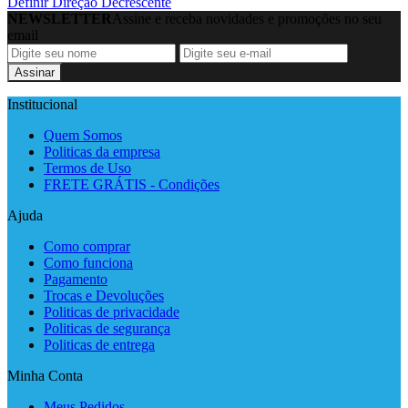
Definir Direção Decrescente
NEWSLETTER
Assine e receba novidades e promoções no seu
email
Assinar
Institucional
Quem Somos
Politicas da empresa
Termos de Uso
FRETE GRÁTIS - Condições
Ajuda
Como comprar
Como funciona
Pagamento
Trocas e Devoluções
Politicas de privacidade
Politicas de segurança
Politicas de entrega
Minha Conta
Meus Pedidos