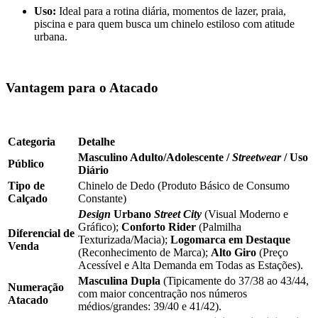
Uso:
Ideal para a rotina diária, momentos de lazer, praia,
piscina e para quem busca um chinelo estiloso com atitude
urbana.
Vantagem para o Atacado
Categoria
Detalhe
Masculino Adulto/Adolescente /
Streetwear
/ Uso
Público
Diário
Tipo de
Chinelo de Dedo (Produto Básico de Consumo
Calçado
Constante)
Design
Urbano
Street City
(Visual Moderno e
Gráfico);
Conforto Rider
(Palmilha
Diferencial de
Texturizada/Macia);
Logomarca em Destaque
Venda
(Reconhecimento de Marca);
Alto Giro
(Preço
Acessível e Alta Demanda em Todas as Estações).
Masculina Dupla
(Tipicamente do 37/38 ao 43/44,
Numeração
com maior concentração nos números
Atacado
médios/grandes: 39/40 e 41/42).