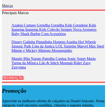
Marcas
Principais Marcas
Azaleia
Cartago
Grendha
Grendha Kids
Grendene Kids
Ipanema
Ipanema Kids
Coleção Sempre Nova
Avengers
Baby Shark
Barbie
Com Acessórios
Disney
Galinha Pintadinha
Homem Aranha
Hot Wheels
Jurassic Park
Liga da Justiça
LOL Surprise
Marvel
Max Steel
Minnie e Mickey
Minions
Moranguinho
Mundo BIta
Naruto
Patrulha Canina
Sonic
Super Mario
Turma da Mônica
Lilo & Stitch
Mormaii
Rider
Zaxy
Zaxynina
PROMOÇÃO
Promoção
Aproveite as melhores ofertas de calçados na Daniel Atacado. Nesta
categoria você encontra sandálias, chinelos e papetes infantis,