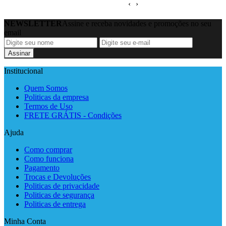
‹
›
NEWSLETTER
Assine e receba novidades e promoções no seu
email
Assinar
Institucional
Quem Somos
Politicas da empresa
Termos de Uso
FRETE GRÁTIS - Condições
Ajuda
Como comprar
Como funciona
Pagamento
Trocas e Devoluções
Politicas de privacidade
Politicas de segurança
Politicas de entrega
Minha Conta