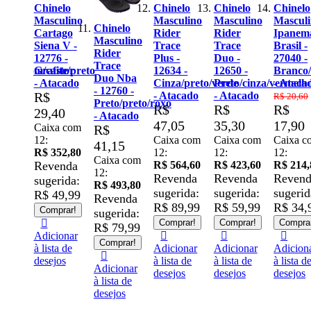
lo
Chinelo
Chinelo
Chinelo
Chinelo
ulino
Masculino
Masculino
Masculino
Mascul
Chinelo
ago
Cartago
Rider
Rider
Ipanem
Masculino
 Ii -
Siena V -
Trace
Trace
Brasil -
Rider
 -
12776 -
Plus -
Duo -
27040 -
Trace
nza
a/marrom/castor
Grafite/preto
12634 -
12650 -
Branco
Duo Nba
cado
- Atacado
Cinza/preto/verde
Preto/cinza/vermelh
- Ataca
- 12760 -
R$
- Atacado
- Atacado
R$ 20,60
Preto/preto/roxo
R$
R$
R$
0
29,40
- Atacado
47,05
35,30
17,90
 com
Caixa com
R$
12:
Caixa com
Caixa com
Caixa c
41,15
4,80
R$ 352,80
12:
12:
12:
Caixa com
nda
Revenda
R$ 564,60
R$ 423,60
R$ 214,
12:
Revenda
Revenda
Reven
ida:
sugerida:
R$ 493,80
sugerida:
sugerida:
sugerid
9,99
R$ 49,99
Revenda
R$ 89,99
R$ 59,99
R$ 34,
rar!
Comprar!
sugerida:
Comprar!
Comprar!
Compra
R$ 79,99
onar
Adicionar
Comprar!
a de
à lista de
Adicionar
Adicionar
Adicion
os
desejos
à lista de
à lista de
à lista d
Adicionar
desejos
desejos
desejos
à lista de
desejos