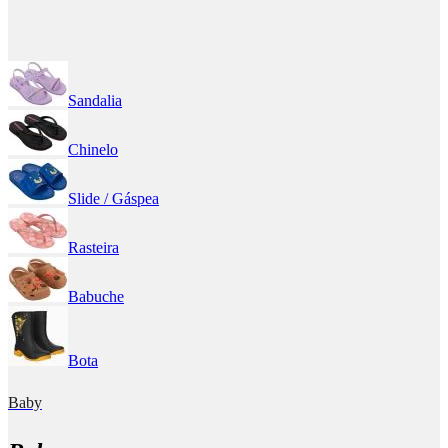
Sandalia
Chinelo
Slide / Gáspea
Rasteira
Babuche
Bota
Baby