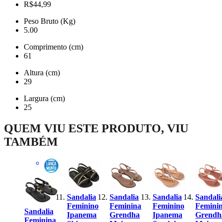
R$44,99
Peso Bruto (Kg)
5.00
Comprimento (cm)
61
Altura (cm)
29
Largura (cm)
25
QUEM VIU ESTE PRODUTO, VIU
TAMBÉM
lia
Sandalia
Sandalia
Sandalia
Sandali
nina
Feminino
Feminina
Feminino
Femini
Sandalia
dha
Ipanema
Grendha
Ipanema
Grendh
Feminina