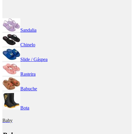
Sandalia
Chinelo
Slide / Gáspea
Rasteira
Babuche
Bota
Baby