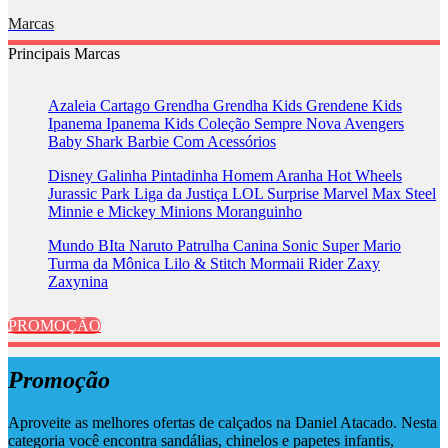
Marcas
Principais Marcas
Azaleia
Cartago
Grendha
Grendha Kids
Grendene Kids
Ipanema
Ipanema Kids
Coleção Sempre Nova
Avengers
Baby Shark
Barbie
Com Acessórios
Disney
Galinha Pintadinha
Homem Aranha
Hot Wheels
Jurassic Park
Liga da Justiça
LOL Surprise
Marvel
Max Steel
Minnie e Mickey
Minions
Moranguinho
Mundo BIta
Naruto
Patrulha Canina
Sonic
Super Mario
Turma da Mônica
Lilo & Stitch
Mormaii
Rider
Zaxy
Zaxynina
PROMOÇÃO
Promoção
Aproveite as melhores ofertas de calçados na Daniel Atacado. Nesta
categoria você encontra sandálias, chinelos e papetes infantis,