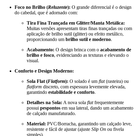
Foco no Brilho (
Reluzente
):
O grande diferencial é o design
do cabedal, que é adornado com:
Tira Fina Trançada em Glitter/Manta Metálica:
Muitas versões apresentam tiras finas trançadas ou com
aplicação de brilho sutil (glitter) ou efeito metálico,
proporcionando um
brilho sutil e moderno
.
Acabamento:
O design brinca com o
acabamento de
brilho e fosco
, evidenciando as texturas e elevando o
visual.
Conforto e Design Moderno:
Sola Flat (
Flatform
):
O solado é um
flat
(rasteira) ou
flatform
discreto, com espessura levemente elevada,
garantindo
estabilidade e conforto
.
Detalhes na Sola:
A nova sola
flat
frequentemente
possui
pespontos
em sua lateral, dando um acabamento
de calçado manufaturado.
Material:
PVC/Borracha, garantindo um calçado leve,
resistente e fácil de ajustar (ajuste
Slip On
ou fivela
simples).