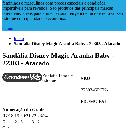
femininos e masculinos com preços especiais e condições
imperdíveis para revenda. São produtos das principais marcas
Grendene, ideais para aumentar sua margem de lucro e renovar seu
estoque com qualidade e economia.
Conta
Início
Sandália Disney Magic Aranha Baby - 22303 - Atacado
Sandália Disney Magic Aranha Baby -
22303 - Atacado
Produto:
Fora de
SKU
estoque
22303-GREN-
PROMO-PAI
Numeração da Grade
17/18
19
20/21
22
23/24
2
2
3
3
2
Cor