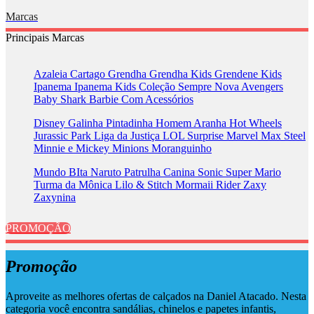
Marcas
Principais Marcas
Azaleia
Cartago
Grendha
Grendha Kids
Grendene Kids
Ipanema
Ipanema Kids
Coleção Sempre Nova
Avengers
Baby Shark
Barbie
Com Acessórios
Disney
Galinha Pintadinha
Homem Aranha
Hot Wheels
Jurassic Park
Liga da Justiça
LOL Surprise
Marvel
Max Steel
Minnie e Mickey
Minions
Moranguinho
Mundo BIta
Naruto
Patrulha Canina
Sonic
Super Mario
Turma da Mônica
Lilo & Stitch
Mormaii
Rider
Zaxy
Zaxynina
PROMOÇÃO
Promoção
Aproveite as melhores ofertas de calçados na Daniel Atacado. Nesta
categoria você encontra sandálias, chinelos e papetes infantis,