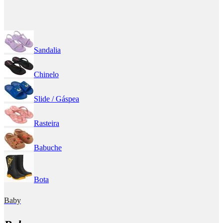
Sandalia
Chinelo
Slide / Gáspea
Rasteira
Babuche
Bota
Baby