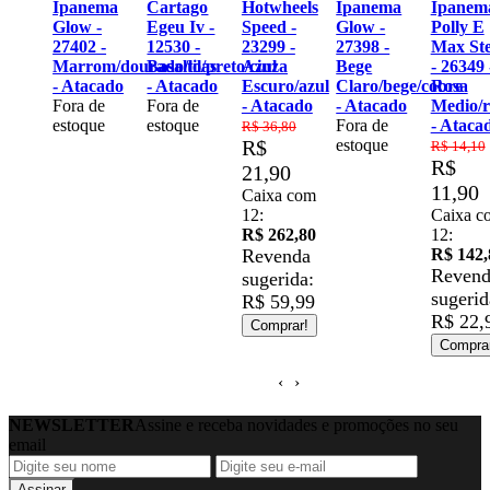
anema
Cartago
Hotwheels
Ipanema
Ipanema
- At
ow -
Egeu Iv -
Speed -
Glow -
Polly E
Fora
402 -
12530 -
23299 -
27398 -
Max Steel
esto
rrom/dourado/lilas
Basalto/preto/cinza
Azul
Bege
- 26349 -
Atacado
- Atacado
Escuro/azul
Claro/bege/cobre
Rosa
ra de
Fora de
- Atacado
- Atacado
Medio/rosa
toque
estoque
Fora de
- Atacado
R$ 36,80
R$
estoque
R$ 14,10
R$
21,90
11,90
Caixa com
12:
Caixa com
R$ 262,80
12:
Revenda
R$ 142,80
Revenda
sugerida:
sugerida:
R$ 59,99
R$ 22,99
Comprar!
Comprar!
‹
›
NEWSLETTER
Assine e receba novidades e promoções no seu
email
Assinar