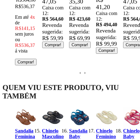
47,05
35,30
47,05
Reven
41,20
6,37
Caixa com
Caixa com
Caixa com
sugeri
12:
12:
Caixa com
12:
R$
té
4x
R$ 564,60
R$ 423,60
12:
R$ 564,60
189,9
Revenda
Revenda
R$ 494,40
Revenda
1,15
Compra
Revenda
sugerida:
sugerida:
sugerida:
uros
sugerida:
R$ 59,99
R$ 69,99
R$ 59,99
R$ 99,99
6,37
Comprar!
Comprar!
Comprar!
ta
Comprar!
prar!
‹
›
QUEM VIU ESTE PRODUTO, VIU
TAMBÉM
Chin
Femi
Ipa
Glow
ndalia
Chinelo
Sandalia
Chinelo
Chinelo
2739
minina
Masculino
Baby
Feminino
Baby
Pret